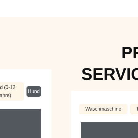
P
SERVI
d (0-12
Hund
ahre)
Waschmaschine