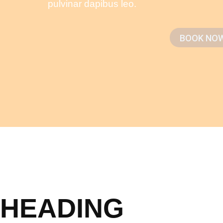
pulvinar dapibus leo.
BOOK NO
HEADING