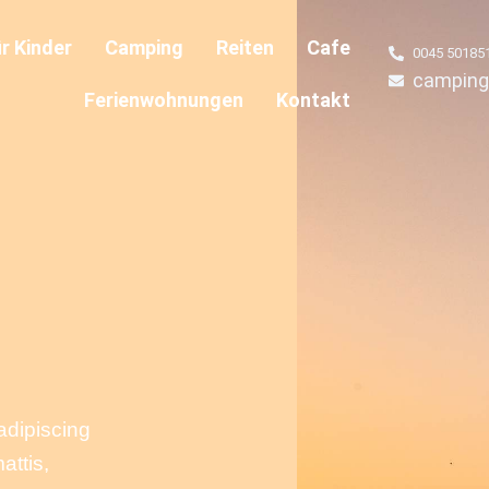
r Kinder
Camping
Reiten
Cafe
0045 50185
camping
Ferienwohnungen
Kontakt
adipiscing
attis,