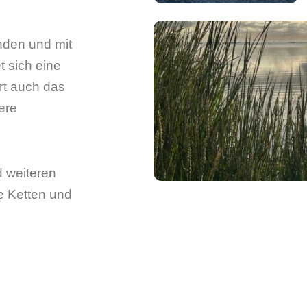
inden und mit
t sich eine
ort auch das
ere
d weiteren
se Ketten und