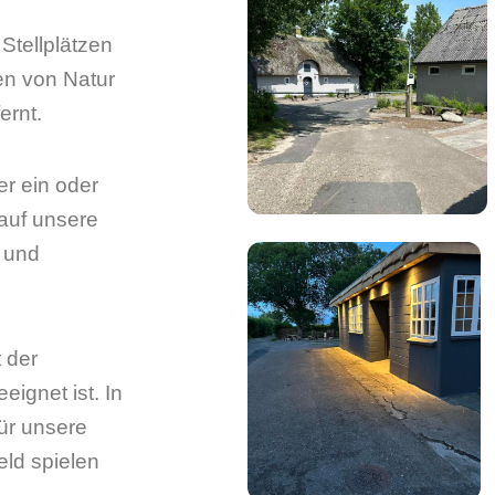
 Stellplätzen
en von Natur
ernt.
er ein oder
auf unsere
- und
 der
eignet ist. In
für unsere
eld spielen