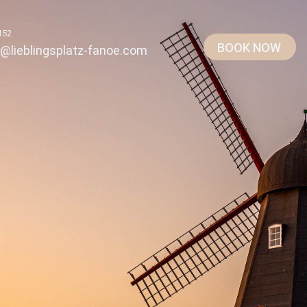
152
BOOK NOW
@lieblingsplatz-fanoe.com