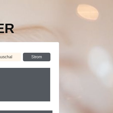
ER
uschal
Strom