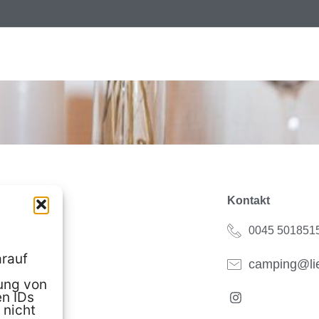
Kontakt
0045 5018515
arauf
camping@lie
ung von
en IDs
I
 nicht
n