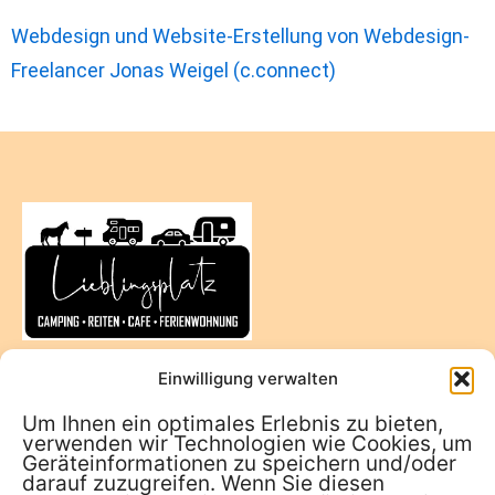
Webdesign und Website-Erstellung von Webdesign-
Freelancer Jonas Weigel (c.connect)
Gammeltoft Vej 3, 6720 Fanø, Dänemark
Einwilligung verwalten
Um Ihnen ein optimales Erlebnis zu bieten,
Kontakt
verwenden wir Technologien wie Cookies, um
Geräteinformationen zu speichern und/oder
0045 50185152 oder 0045 91816135
darauf zuzugreifen. Wenn Sie diesen